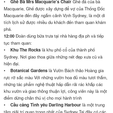
•
Ghế đá của bà
Ghế Bà Mrs Macquarie’s Chair
Macquarie, Ghế được xây dựng để vợ của Thống Đốc
Macquarie đến đây ngắm cảnh Vịnh Sydney, là một di
tích lịch sử được nhiều du khách đến tham quan khám
phá.
Đoàn dùng bữa trưa tại nhà hàng địa ph và tiếp
12:00
tục tham quan:
•
là khu phố cổ của thành phố
Khu The Rocks
Sydney. Nơi giao thoa giữa những nét đẹp xưa cũ và
hiện đại.
•
là Vườn Bách thảo Hoàng gia
Botanical Gardens
rực rỡ sắc màu Với những vườn hoa đủ màu tươi thắm,
những tác phẩm nghệ thuật hấp dẫn rải rác khắp các
khu vườn và giao thông thuận lợi, công viên này là một
điểm dừng chân thú vị cho mọi hành trình
•
là một trung
Cầu cảng Tình yêu Darling Harbour
tâm giải trí quan trọng nhất của Sydney.Tại đây có các