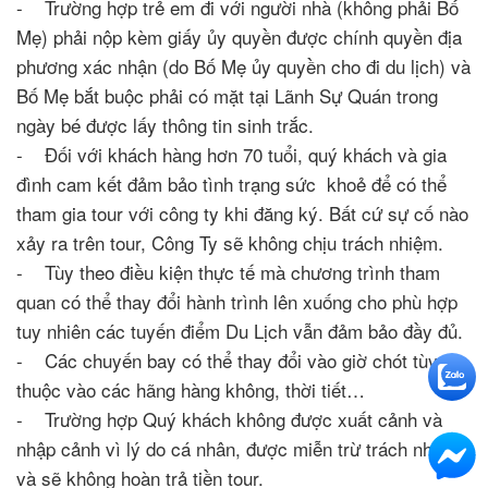
- Trường hợp trẻ em đi với người nhà (không phải Bố
Mẹ) phải nộp kèm giấy ủy quyền được chính quyền địa
phương xác nhận (do Bố Mẹ ủy quyền cho đi du lịch) và
Bố Mẹ bắt buộc phải có mặt tại Lãnh Sự Quán trong
ngày bé được lấy thông tin sinh trắc.
- Đối với khách hàng hơn 70 tuổi, quý khách và gia
đình cam kết đảm bảo tình trạng sức khoẻ để có thể
tham gia tour với công ty khi đăng ký. Bất cứ sự cố nào
xảy ra trên tour, Công Ty sẽ không chịu trách nhiệm.
- Tùy theo điều kiện thực tế mà chương trình tham
quan có thể thay đổi hành trình lên xuống cho phù hợp
tuy nhiên các tuyến điểm Du Lịch vẫn đảm bảo đầy đủ.
- Các chuyến bay có thể thay đổi vào giờ chót tùy
thuộc vào các hãng hàng không, thời tiết…
- Trường hợp Quý khách không được xuất cảnh và
nhập cảnh vì lý do cá nhân, được miễn trừ trách nhiệm
và sẽ không hoàn trả tiền tour.