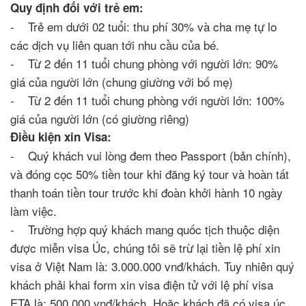
Quy định đối với trẻ em:
- Trẻ em dưới 02 tuổi: thu phí 30% và cha mẹ tự lo
các dịch vụ liên quan tới nhu cầu của bé.
- Từ 2 đến 11 tuổi chung phòng với người lớn: 90%
giá của người lớn (chung giường với bố mẹ)
- Từ 2 đến 11 tuổi chung phòng với người lớn: 100%
giá của người lớn (có giường riêng)
Điều kiện xin Visa:
- Quý khách vui lòng đem theo Passport (bản chính),
và đóng cọc 50% tiền tour khi đăng ký tour và hoàn tất
thanh toán tiền tour trước khi đoàn khởi hành 10 ngày
làm việc.
- Trường hợp quý khách mang quốc tịch thuộc diện
được miễn visa Úc, chúng tôi sẽ trừ lại tiền lệ phí xin
visa ở Việt Nam là: 3.000.000 vnđ/khách. Tuy nhiên quý
khách phải khai form xin visa điện tử với lệ phí visa
ETA là: 500.000 vnđ/khách. Hoặc khách đã có visa úc,