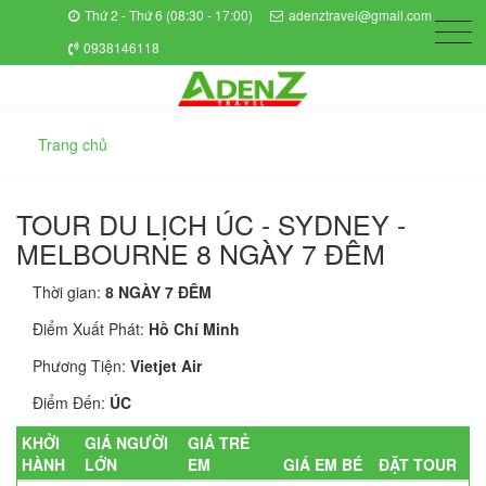
Thứ 2 - Thứ 6 (08:30 - 17:00)
adenztravel@gmail.com
0938146118
Trang chủ
TOUR DU LỊCH ÚC - SYDNEY -
MELBOURNE 8 NGÀY 7 ĐÊM
Thời gian:
8 NGÀY 7 ĐÊM
Điểm Xuất Phát:
Hồ Chí Minh
Phương Tiện:
Vietjet Air
Điểm Đến:
ÚC
KHỞI
GIÁ NGƯỜI
GIÁ TRẺ
HÀNH
LỚN
EM
GIÁ EM BÉ
ĐẶT TOUR