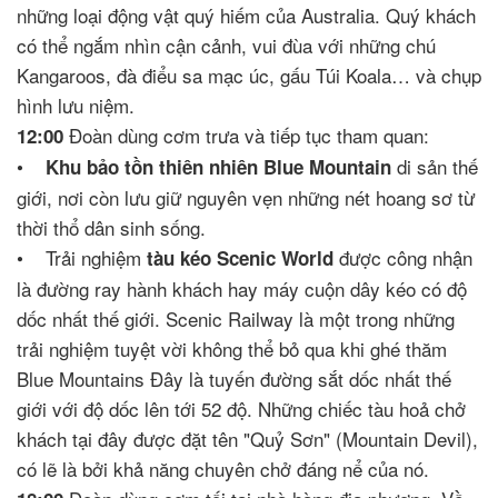
những loại động vật quý hiếm của Australia. Quý khách
có thể ngắm nhìn cận cảnh, vui đùa với những chú
Kangaroos, đà điểu sa mạc úc, gấu Túi Koala… và chụp
hình lưu niệm.
Đoàn dùng cơm trưa và tiếp tục tham quan:
12:00
•
di sản thế
Khu bảo tồn thiên nhiên Blue Mountain
giới, nơi còn lưu giữ nguyên vẹn những nét hoang sơ từ
thời thổ dân sinh sống.
• Trải nghiệm
được công nhận
tàu kéo Scenic World
là đường ray hành khách hay máy cuộn dây kéo có độ
dốc nhất thế giới. Scenic Railway là một trong những
trải nghiệm tuyệt vời không thể bỏ qua khi ghé thăm
Blue Mountains Đây là tuyến đường sắt dốc nhất thế
giới với độ dốc lên tới 52 độ. Những chiếc tàu hoả chở
khách tại đây được đặt tên "Quỷ Sơn" (Mountain Devil),
có lẽ là bởi khả năng chuyên chở đáng nể của nó.