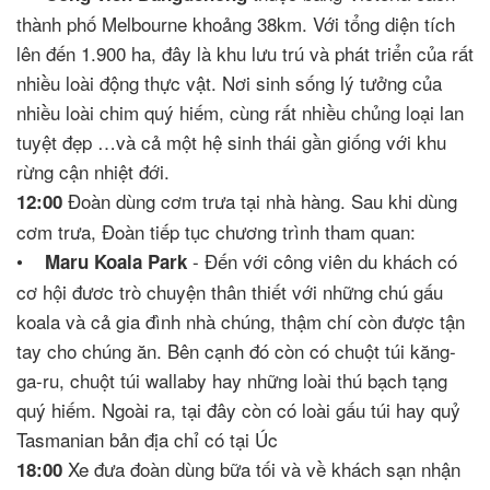
thành phố Melbourne khoảng 38km. Với tổng diện tích
lên đến 1.900 ha, đây là khu lưu trú và phát triển của rất
nhiều loài động thực vật. Nơi sinh sống lý tưởng của
nhiều loài chim quý hiếm, cùng rất nhiều chủng loại lan
tuyệt đẹp …và cả một hệ sinh thái gần giống với khu
rừng cận nhiệt đới.
Đoàn dùng cơm trưa tại nhà hàng. Sau khi dùng
12:00
cơm trưa, Đoàn tiếp tục chương trình tham quan:
•
- Đến với công viên du khách có
Maru Koala Park
cơ hội đươc trò chuyện thân thiết với những chú gấu
koala và cả gia đình nhà chúng, thậm chí còn được tận
tay cho chúng ăn. Bên cạnh đó còn có chuột túi kăng-
ga-ru, chuột túi wallaby hay những loài thú bạch tạng
quý hiếm. Ngoài ra, tại đây còn có loài gấu túi hay quỷ
Tasmanian bản địa chỉ có tại Úc
Xe đưa đoàn dùng bữa tối và về khách sạn nhận
18:00