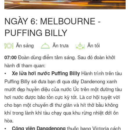
NGÀY 6: MELBOURNE -
PUFFING BILLY
Ăn sáng
Ăn trưa
Ăn tối
Đoàn dùng điểm tâm sáng. Sau đó đoàn khởi
07:00
hành đi tham quan:
•
Hành trình trên tàu
Xe lửa hơi nước Puffing Billy
Puffing Billy sẽ đưa bạn đi qua dãy Dandenong xanh
mướt đẹp huyền diệu của nước Úc trên một đường tàu
hơi nước được bảo tồn cực kỳ tốt. Là cơ hội tuyệt vời
cho bạn một chuyến đi thư giãn và hít thở bầu không
khí trong lành khi tàu chạy qua khu rừng nhiệt đới ôn
hòa.
•
thuộc bang Victoria cách
Công viên Dangdenong