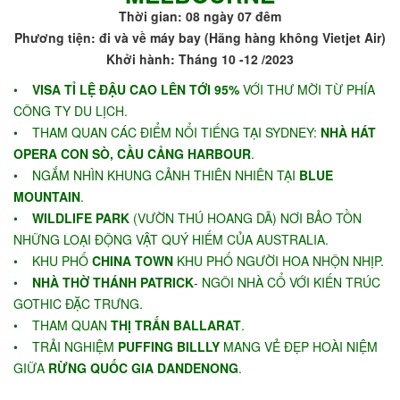
Thời gian: 08 ngày 07 đêm
Phương tiện: đi và về máy bay (Hãng hàng không Vietjet Air)
Khởi hành: Tháng 10 -12 /2023
•
VISA TỈ LỆ ĐẬU CAO LÊN TỚI 95%
VỚI THƯ MỜI TỪ PHÍA
CÔNG TY DU LỊCH.
• THAM QUAN CÁC ĐIỂM NỔI TIẾNG TẠI SYDNEY:
NHÀ HÁT
OPERA CON SÒ, CẦU CẢNG HARBOUR
.
• NGẮM NHÌN KHUNG CẢNH THIÊN NHIÊN TẠI
BLUE
MOUNTAIN
.
•
WILDLIFE PARK
(VƯỜN THÚ HOANG DÃ) NƠI BẢO TỒN
NHỮNG LOẠI ĐỘNG VẬT QUÝ HIẾM CỦA AUSTRALIA.
• KHU PHỐ
CHINA TOWN
KHU PHỐ NGƯỜI HOA NHỘN NHỊP.
•
NHÀ THỜ THÁNH PATRICK
- NGÔI NHÀ CỔ VỚI KIẾN TRÚC
GOTHIC ĐẶC TRƯNG.
• THAM QUAN
THỊ TRẤN BALLARAT
.
• TRẢI NGHIỆM
PUFFING BILLLY
MANG VẺ ĐẸP HOÀI NIỆM
GIỮA
RỪNG QUỐC GIA DANDENONG
.