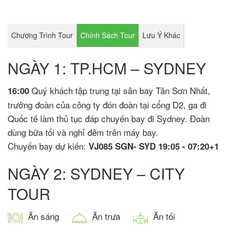
Chương Trình Tour
Chính Sách Tour
Lưu Ý Khác
NGÀY 1: TP.HCM – SYDNEY
Quý khách tập trung tại sân bay Tân Sơn Nhất,
16:00
trưởng đoàn của công ty đón đoàn tại cổng D2, ga đi
Quốc tế làm thủ tục đáp chuyến bay đi Sydney. Đoàn
dùng bữa tối và nghỉ đêm trên máy bay.
Chuyến bay dự kiến:
VJ085 SGN- SYD 19:05 - 07:20+1
NGÀY 2: SYDNEY – CITY
TOUR
Ăn sáng
Ăn trưa
Ăn tối