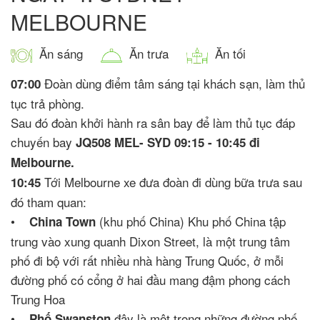
MELBOURNE
Ăn sáng
Ăn trưa
Ăn tối
Đoàn dùng điểm tâm sáng tại khách sạn, làm thủ
07:00
tục trả phòng.
Sau đó đoàn khởi hành ra sân bay để làm thủ tục đáp
chuyến bay
JQ508 MEL- SYD 09:15 - 10:45 đi
Melbourne.
Tới Melbourne xe đưa đoàn đi dùng bữa trưa sau
10:45
đó tham quan:
•
(khu phố China) Khu phố China tập
China Town
trung vào xung quanh Dixon Street, là một trung tâm
phố đi bộ với rất nhiều nhà hàng Trung Quốc, ở mỗi
đường phố có cổng ở hai đầu mang đậm phong cách
Trung Hoa
•
đây là một trong những đường phố
Phố Swanston