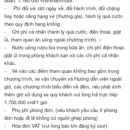
đoàn: 1.180.000 vnđ/khách/tour.
- Phí đổi vé, dời ngày về, đổi hành trình, đổi chặng
bay hoặc nâng hạng vé (thương gia), hành lý quá cước
theo quy định hàng không.
- Chi phí cá nhân (hành lý quá cước, điện thoại, giặt
ủi, tham quan ăn uống ngoài chương trình). –
- Nước uống rượu bia trong bữa ăn, chi phí điện thoại,
giặt ủi trong phòng khách sạn và các chi phí cá nhân
khác.
- Vé vào các điểm tham quan không bao gồm trong
chương trình, xe vận chuyển và Hướng dẫn viên ngoài
giờ, các chương trình biểu diễn về đêm, nếu phát sinh
thêm giờ sử dụng xe quý khách vui lòng trả trực tiếp
1.700.000 vnđ/1 giờ.
- Phụ phí phòng đơn. (nếu khách yêu cầu ở phòng
đơn hoặc đi lẻ không có người ghép phòng)
- Hóa đơn VAT (vui lòng báo khi đăng ký tour)