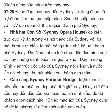
(Đoàn dùng bữa sáng trên máy bay)
Đoàn đáp máy bay đến Sydney. Trưởng đoàn hỗ
07:20
trợ đoàn làm thủ tục nhập cảnh. Sau khi nhập cảnh xe
và HDV đón đoàn đi tham quan thành phố Sydney:
•
có kiến
Nhà hát Con Sò (Sydney Opera House)
trúc cực kỳ ấn tượng và nổi tiếng của Sydney với ba
mặt hướng ra biển, là một công trình nhà hát tại thành
phố Sydney, Úc. Nhà hát có kiến trúc độc đáo hình con
sò hay những cánh buồm no gió ra khơi. Đây là công
trình kiến trúc độc đáo của Sydney nói riêng và nước
Úc nói chung, thu hút nhiều du khách đến thăm.
•
được xem là
Cầu cảng Sydney Harbour Bridge
cây cầu lớn nhất và đẹp nhất thế giới này. Đi dạo từ đầu
cầu này đến đầu cầu kia hoặc leo lên đỉnh cầu; dù du
khách chọn cách nào, “Chiếc mắc áo” của Sydney cũng
sẽ để lại những kỉ niệm không thể nào quên