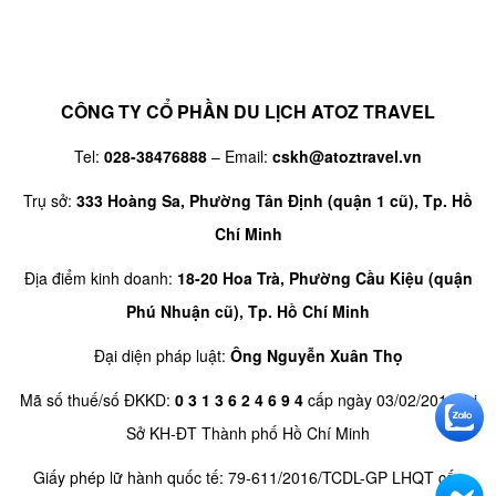
CÔNG TY CỔ PHẦN DU LỊCH ATOZ TRAVEL
Tel:
028-38476888
– Email:
cskh@atoztravel.vn
Trụ sở:
333 Hoàng Sa, Phường Tân Định (quận 1 cũ), Tp. Hồ
Chí Minh
Địa điểm kinh doanh:
18-20 Hoa Trà, Phường Cầu Kiệu (quận
Phú Nhuận cũ), Tp. Hồ Chí Minh
Đại diện pháp luật:
Ông Nguyễn Xuân Thọ
Mã số thuế/số ĐKKD:
0 3 1 3 6 2 4 6 9 4
cấp ngày 03/02/2016 tại
Sở KH-ĐT Thành phố Hồ Chí Minh
Giấy phép lữ hành quốc tế: 79-611/2016/TCDL-GP LHQT cấp