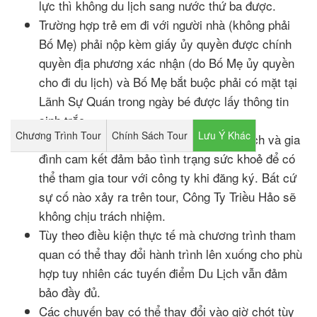
lực thì không du lịch sang nước thứ ba được.
Trường hợp trẻ em đi với người nhà (không phải
Bố Mẹ) phải nộp kèm giấy ủy quyền được chính
quyền địa phương xác nhận (do Bố Mẹ ủy quyền
cho đi du lịch) và Bố Mẹ bắt buộc phải có mặt tại
Lãnh Sự Quán trong ngày bé được lấy thông tin
sinh trắc.
Chương Trình Tour
Chính Sách Tour
Lưu Ý Khác
Đối với khách hàng hơn 70 tuổi, quý khách và gia
đình cam kết đảm bảo tình trạng sức khoẻ để có
thể tham gia tour với công ty khi đăng ký. Bất cứ
sự cố nào xảy ra trên tour, Công Ty Triều Hảo sẽ
không chịu trách nhiệm.
Tùy theo điều kiện thực tế mà chương trình tham
quan có thể thay đổi hành trình lên xuống cho phù
hợp tuy nhiên các tuyến điểm Du Lịch vẫn đảm
bảo đầy đủ.
Các chuyến bay có thể thay đổi vào giờ chót tùy