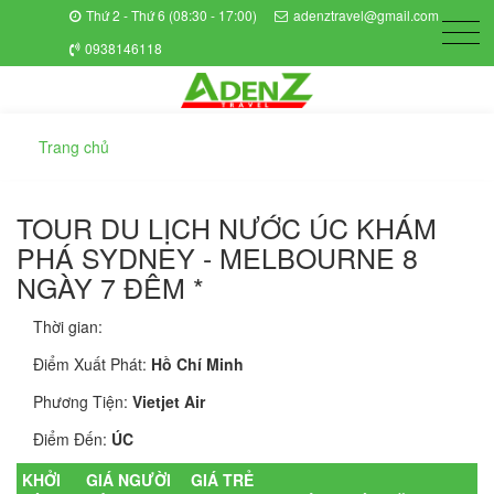
Thứ 2 - Thứ 6 (08:30 - 17:00)
adenztravel@gmail.com
0938146118
Trang chủ
TOUR DU LỊCH NƯỚC ÚC KHÁM
PHÁ SYDNEY - MELBOURNE 8
NGÀY 7 ĐÊM *
Thời gian:
Điểm Xuất Phát:
Hồ Chí Minh
Phương Tiện:
Vietjet Air
Điểm Đến:
ÚC
KHỞI
GIÁ NGƯỜI
GIÁ TRẺ