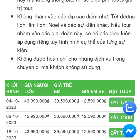
trị tour.
Không nhằm vào các dịp cao điểm như: Tết dương
lịch; âm lịch; Noel và các sự kiện khác. Nếu tour
nhằm vào các giai đoàn này, sẽ có các điều kiện
áp dụng riêng tùy tình hình cụ thể của từng sự
kiện.
Không được hoàn phí cho những dịch vụ trong
chuyến đi mà khách không sử dụng
KHỞI
GIÁ NGƯỜI
GIÁ TRẺ
HÀNH
LỚN
EM
GIÁ EM BÉ
ĐẶT TOUR
04-10-
43,990,000₫
39,590,000₫
12,590,000₫
ĐẶT TOUR
2023
06-10-
42,990,000₫
38,690,000₫
12,590,000₫
ĐẶT TOUR
2023
18-10-
43,990,000₫
39,590,000₫
12,590,000₫
ĐẶT TOUR
2023