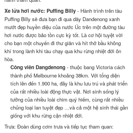
- Hành trình trên tàu
Xe lửa hơi nước: Puffing Billy
Puffing Billy sẽ đưa bạn đi qua dãy Dandenong xanh
mướt đẹp huyền diệu của nước Úc trên một đường tàu
hơi nước được bảo tồn cực kỳ tốt. Là cơ hội tuyệt vời
cho bạn một chuyến đi thư giãn và hít thở bầu không
khí trong lành khi tàu chạy qua khu rừng nhiệt đới ôn
hòa.
- thuộc bang Victoria cách
Công viên Dangdenong
thành phố Melbourne khoảng 38km. Với tổng diện
tích lên đến 1.900 ha, đây là khu lưu trú và phát triển
của rất nhiều loài động thực vật. Nơi sinh sống lý
tưởng của nhiều loài chim quý hiếm, cùng rất nhiều
chủng loại lan tuyệt đẹp …và cả một hệ sinh thái gần
giống với khu rừng cận nhiệt đới.
Trưa: Đoàn dùng cơm trưa và tiếp tục tham quan: