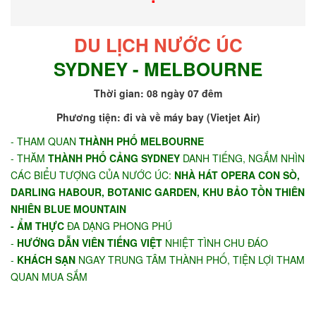
DU LỊCH NƯỚC ÚC
SYDNEY - MELBOURNE
Thời gian: 08 ngày 07 đêm
Phương tiện: đi và về máy bay (Vietjet Air)
- THAM QUAN
THÀNH PHỐ MELBOURNE
- THĂM
THÀNH PHỐ CẢNG SYDNEY
DANH TIẾNG, NGẮM NHÌN
CÁC BIỂU TƯỢNG CỦA NƯỚC ÚC:
NHÀ HÁT OPERA CON SÒ,
DARLING HABOUR, BOTANIC GARDEN, KHU BẢO TỒN THIÊN
NHIÊN BLUE MOUNTAIN
- ẨM THỰC
ĐA DẠNG PHONG PHÚ
-
HƯỚNG DẪN VIÊN TIẾNG VIỆT
NHIỆT TÌNH CHU ĐÁO
-
KHÁCH SẠN
NGAY TRUNG TÂM THÀNH PHỐ, TIỆN LỢI THAM
QUAN MUA SẮM