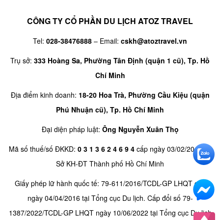
CÔNG TY CỔ PHẦN DU LỊCH ATOZ TRAVEL
Tel:
028-38476888
– Email:
cskh@atoztravel.vn
Trụ sở:
333 Hoàng Sa, Phường Tân Định (quận 1 cũ), Tp. Hồ
Chí Minh
Địa điểm kinh doanh:
18-20 Hoa Trà, Phường Cầu Kiệu (quận
Phú Nhuận cũ), Tp. Hồ Chí Minh
Đại diện pháp luật:
Ông Nguyễn Xuân Thọ
Mã số thuế/số ĐKKD:
0 3 1 3 6 2 4 6 9 4
cấp ngày 03/02/2016 tại
Sở KH-ĐT Thành phố Hồ Chí Minh
Giấy phép lữ hành quốc tế: 79-611/2016/TCDL-GP LHQT cấp
ngày 04/04/2016 tại Tổng cục Du lịch. Cấp đổi số 79-
1387/2022/TCDL-GP LHQT ngày 10/06/2022 tại Tổng cục Du lịch