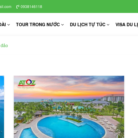
il.com
0938146118
OÀI
TOUR TRONG NƯỚC
DU LỊCH TỰ TÚC
VISA DU L
n đảo