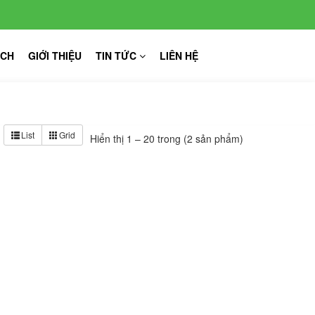
ỊCH
GIỚI THIỆU
TIN TỨC
LIÊN HỆ
List
Grid
Hiển thị 1 – 20 trong (2 sản phẩm)