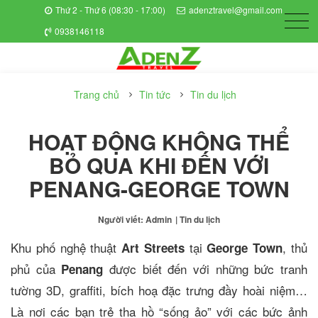
Thứ 2 - Thứ 6 (08:30 - 17:00)
adenztravel@gmail.com
0938146118
Trang chủ
Tin tức
Tin du lịch
HOẠT ĐỘNG KHÔNG THỂ
BỎ QUA KHI ĐẾN VỚI
PENANG-GEORGE TOWN
Người viết: Admin
| Tin du lịch
Khu phố nghệ thuật
tại
, thủ
Art Streets
George Town
phủ của
được biết đến với những bức tranh
Penang
tường 3D, graffiti, bích hoạ đặc trưng đầy hoài niệm…
Là nơi các bạn trẻ tha hồ “sống ảo” với các bức ảnh