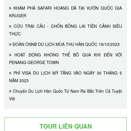
KHÁM PHÁ SAFARI HOANG DÃ TẠI VƯỜN QUỐC GIA
KRUGER
CỬU TRẠI CÂU - CHỐN BỒNG LAI TIÊN CẢNH SIÊU
THỰC
ĐOÀN CNNB DU LỊCH MÙA THU HÀN QUỐC 19/10/2023
HOẠT ĐỘNG KHÔNG THỂ BỎ QUA KHI ĐẾN VỚI
PENANG-GEORGE TOWN
PHÍ VISA DU LỊCH MỸ TĂNG VÀO NGÀY 30 THÁNG 5
NĂM 2023
Chuyến Du Lịch Hàn Quốc Từ Nam Ra Bắc Trên Cả Tuyệt
Vời
TOUR LIÊN QUAN