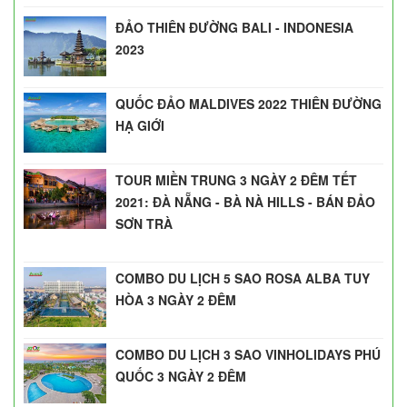
ĐẢO THIÊN ĐƯỜNG BALI - INDONESIA
2023
QUỐC ĐẢO MALDIVES 2022 THIÊN ĐƯỜNG
HẠ GIỚI
TOUR MIỀN TRUNG 3 NGÀY 2 ĐÊM TẾT
2021: ĐÀ NẴNG - BÀ NÀ HILLS - BÁN ĐẢO
SƠN TRÀ
COMBO DU LỊCH 5 SAO ROSA ALBA TUY
HÒA 3 NGÀY 2 ĐÊM
COMBO DU LỊCH 3 SAO VINHOLIDAYS PHÚ
QUỐC 3 NGÀY 2 ĐÊM