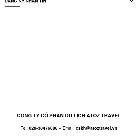
ĐĂNG KÝ NHẬN TIN
CÔNG TY CỔ PHẦN DU LỊCH ATOZ TRAVEL
Tel:
028-38476888
– Email:
cskh@atoztravel.vn