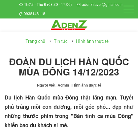
Thứ 2 - Thứ 6 (08:30 - 17:00)
adenztravel@gmail.com
0938146118
Trang chủ
Tin tức
Hình ảnh thực tế
ĐOÀN DU LỊCH HÀN QUỐC
MÙA ĐÔNG 14/12/2023
Người viết: Admin
| Hình ảnh thực tế
Du lịch Hàn Quốc mùa Đông thật lãng mạn. Tuyết
phủ trắng mỗi con đường, mỗi góc phố... đẹp như
những thước phim trong "Bản tình ca mùa Đông"
khiến bao du khách si mê.