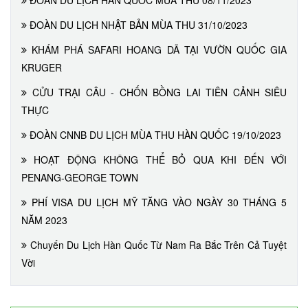
ĐOÀN DU LỊCH HÀN QUỐC MÙA THU 08/11/2023
ĐOÀN DU LỊCH NHẬT BẢN MÙA THU 31/10/2023
KHÁM PHÁ SAFARI HOANG DÃ TẠI VƯỜN QUỐC GIA
KRUGER
CỬU TRẠI CÂU - CHỐN BỒNG LAI TIÊN CẢNH SIÊU
THỰC
ĐOÀN CNNB DU LỊCH MÙA THU HÀN QUỐC 19/10/2023
HOẠT ĐỘNG KHÔNG THỂ BỎ QUA KHI ĐẾN VỚI
PENANG-GEORGE TOWN
PHÍ VISA DU LỊCH MỸ TĂNG VÀO NGÀY 30 THÁNG 5
NĂM 2023
Chuyến Du Lịch Hàn Quốc Từ Nam Ra Bắc Trên Cả Tuyệt
Vời