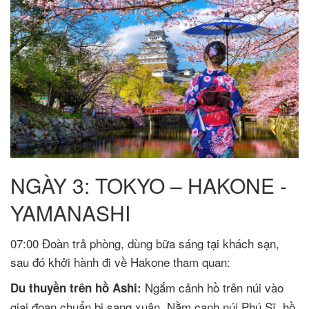
NGÀY 3: TOKYO – HAKONE -
YAMANASHI
07:00 Đoàn trả phòng, dùng bữa sáng tại khách sạn,
sau đó khởi hành đi về Hakone tham quan:
Ngắm cảnh hồ trên núi vào
Du thuyền trên hồ Ashi:
giai đoạn chuẩn bị sang xuân. Nằm cạnh núi Phú Sĩ, hồ