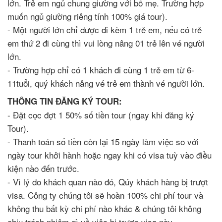
lớn. Trẻ em ngủ chung giường với bố mẹ. Trường hợp
muốn ngủ giường riêng tính 100% giá tour).
- Một người lớn chỉ được đi kèm 1 trẻ em, nếu có trẻ
em thứ 2 đi cùng thì vui lòng nâng 01 trẻ lên vé người
lớn.
- Trường hợp chỉ có 1 khách đi cùng 1 trẻ em từ 6-
11tuổi, quý khách nâng vé trẻ em thành vé người lớn.
THÔNG TIN ĐĂNG KÝ TOUR:
- Đặt cọc đợt 1 50% số tiền tour (ngay khi đăng ký
Tour).
- Thanh toán số tiền còn lại 15 ngày làm việc so với
ngày tour khởi hành hoặc ngay khi có visa tuỳ vào điều
kiện nào đến trước.
- Vì lý do khách quan nào đó, Qúy khách hàng bị trượt
visa. Công ty chúng tôi sẽ hoàn 100% chi phí tour và
không thu bất kỳ chi phí nào khác & chúng tôi không
chịu trách nhiệm gì về việc bị trược visa này.