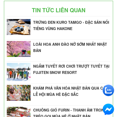
TIN TỨC LIÊN QUAN
TRỨNG ĐEN KURO TAMGO - ĐẶC SẢN NỔI
TIẾNG VÙNG HAKONE
LOÀI HOA ANH ĐÀO NỞ SỚM NHẤT NHẬT
BẢN
NGẮM TUYẾT RƠI CHƠI TRƯỢT TUYẾT TẠI
FUJITEN SNOW RESORT
KHÁM PHÁ VĂN HÓA NHẬT BẢN QUA CÁC
LỄ HỘI MÙA HÈ ĐẶC SẮC
CHUÔNG GIÓ FURIN - THANH ÂM TRONG
TRẺO GỌI MÙA HÈ Ở NHẬT BẢN