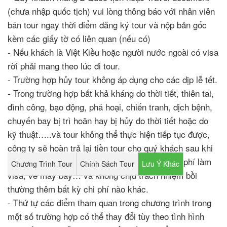
(chưa nhập quốc tịch) vui lòng thông báo với nhân viên
bán tour ngay thời điểm đăng ký tour và nộp bản gốc
kèm các giấy tờ có liên quan (nếu có)
- Nếu khách là Việt Kiều hoặc người nước ngoài có visa
rời phải mang theo lúc đi tour.
- Trường hợp hủy tour không áp dụng cho các dịp lễ tết.
- Trong trường hợp bất khả kháng do thời tiết, thiên tai,
đình công, bạo động, phá hoại, chiến tranh, dịch bệnh,
chuyến bay bị trì hoãn hay bị hủy do thời tiết hoặc do
kỹ thuật…..và tour không thể thực hiện tiếp tục được,
công ty sẽ hoàn trả lại tiền tour cho quý khách sau khi
đã trừ lại các chi phí dịch vụ đã thực hiện như phí làm
Chương Trình Tour
Chính Sách Tour
Lưu Ý Khác
visa, vé máy bay… và không chịu trách nhiệm bồi
thường thêm bất kỳ chi phí nào khác.
- Thứ tự các điểm tham quan trong chương trình trong
một số trường hợp có thể thay đổi tùy theo tình hình