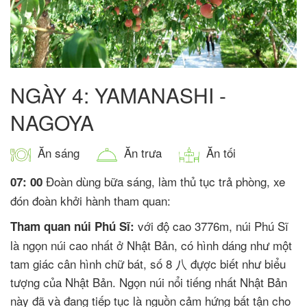
NGÀY 4: YAMANASHI -
NAGOYA
Ăn sáng
Ăn trưa
Ăn tối
Đoàn dùng bữa sáng, làm thủ tục trả phòng, xe
07: 00
đón đoàn khởi hành tham quan:
với độ cao 3776m, núi Phú Sĩ
Tham quan núi Phú Sĩ:
là ngọn núi cao nhất ở Nhật Bản, có hình dáng như một
tam giác cân hình chữ bát, số 8 八 đựợc biết như biểu
tượng của Nhật Bản. Ngọn núi nổi tiếng nhất Nhật Bản
này đã và đang tiếp tục là nguồn cảm hứng bất tận cho