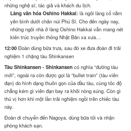
những nghệ sĩ, tác giả và khách du lịch.
là ngôi làng cổ nằm
Làng văn hóa Oshino Hakkai:
yên bình dưới chân núi Phú Sĩ. Cho đến ngày nay,
những ngôi nhà ở làng Oshino Hakkai vẫn mang nét
kiến trúc truyền thống Nhật Bản xa xưa…
Đoàn dùng bữa trưa, sau đó xe đưa đoàn đi trải
12:00
nghiệm 1 chặng tàu Shinkansen
có nghĩa “đường tàu
Tàu Shinkansen - Shinkansen
mới”, ngoài ra còn được gọi là “bullet train” (tàu viên
đạn) do hình dạng thuôn gọn của đầu tàu, cùng tốc độ
chẳng kém gì viên đạn bay ra khỏi nòng súng. Còn gì
thú vị hơn khi một lần trải nghiệm ngồi trên chiếc tàu
này.
Đoàn di chuyển đến Nagoya, dùng bữa tối và nhận
phòng khách sạn.