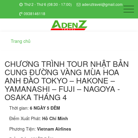
Thứ 2 - Thứ 6 (08:30 - 17:00)
adenztravel@gmail.com
0938146118
Trang chủ
CHƯƠNG TRÌNH TOUR NHẬT BẢN
CUNG ĐƯỜNG VÀNG MÙA HOA
ANH ĐÀO TOKYO – HAKONE –
YAMANASHI – FUJI – NAGOYA -
OSAKA THÁNG 4
Thời gian:
6 NGÀY 5 ĐÊM
Điểm Xuất Phát:
Hồ Chí Minh
Phương Tiện:
Vietnam Airlines