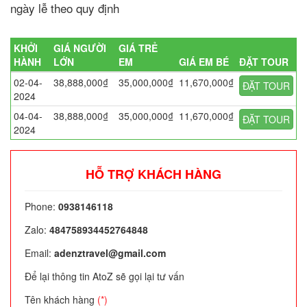
ngày lễ theo quy định
KHỞI
GIÁ NGƯỜI
GIÁ TRẺ
HÀNH
LỚN
EM
GIÁ EM BÉ
ĐẶT TOUR
02-04-
38,888,000₫
35,000,000₫
11,670,000₫
ĐẶT TOUR
2024
04-04-
38,888,000₫
35,000,000₫
11,670,000₫
ĐẶT TOUR
2024
HỖ TRỢ KHÁCH HÀNG
Phone:
0938146118
Zalo:
484758934452764848
Email:
adenztravel@gmail.com
Để lại thông tin AtoZ sẽ gọi lại tư vấn
Tên khách hàng
(*)