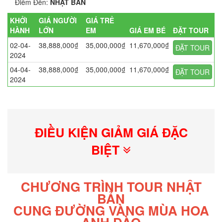
Điểm Đến:
NHẬT BẢN
KHỞI
GIÁ NGƯỜI
GIÁ TRẺ
HÀNH
LỚN
EM
GIÁ EM BÉ
ĐẶT TOUR
02-04-
38,888,000₫
35,000,000₫
11,670,000₫
ĐẶT TOUR
2024
04-04-
38,888,000₫
35,000,000₫
11,670,000₫
ĐẶT TOUR
2024
ĐIỀU KIỆN GIẢM GIÁ ĐẶC
BIỆT
CHƯƠNG TRÌNH TOUR NHẬT
BẢN
CUNG ĐƯỜNG VÀNG MÙA HOA