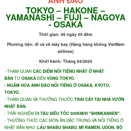
ANH ĐÀO
TOKYO – HAKONE –
YAMANASHI – FUJI – NAGOYA
- OSAKA
Thời gian: 06 ngày 05 đêm
Phương tiện: đi và về máy bay
(Hãng hàng không
VietNam
airlines)
Khởi hành: Tháng 04/2024
- THAM QUAN
CÁC ĐIỂM NỔI TIẾNG NHẤT Ở NHẬT
BẢN
TỪ
OSAKA
ĐẾN
VÙNG TOKYO.
- NGẮM HOA ANH ĐÀO NỔI TIẾNG Ở OSAKA, KYOTO,
TOKYO.
- THAM QUAN VÀ THƯỞNG THƯỚC
TRÁI CÂY TẠI NHÀ VƯỜN
NHẬT BẢN.
- TRẢI NGHIỆM Đ
I TÀU SIÊU TỐC 300KM/H "SHINKANSEN".
- THƯỞNG THỨC CÁC MÓN ĂN ĐẶC TRƯNG VÀ NỔI TIẾNG Ở
NHẬT BẢN NHƯ:
LẨU SHABU SHABU, MÌ RAMEN, UDON, BÒ