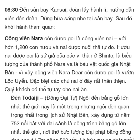
Đến sân bay Kansai, đoàn lấy hành lí, hướng dẫn
08:30
viên đón đoàn. Dùng bữa sáng nhẹ tại sân bay. Sau đó
khởi hành tham quan:
còn được gọi là công viên nai – với
Công viên Nara
hớn 1,200 con hươu và nai được nuôi thả tự do. Hươu
nai được coi là sứ giả của các vị thần ở Shinto, là biểu
tượng của thành phố Nara và là báu vật quốc gia Nhật
Bản - vì vậy công viên Nara Dear còn được gọi là vườn
Lộc Uyển. Đặc biệt các chú nai ở đây rất thân thiện.
Quý khách có thể tự tay cho nai ăn.
– (Đông Đại Tự) Ngôi đền bằng gỗ lớn
Đền Todaiji
nhất thế giới này là một trong những ngôi đền quan
trọng nhất trong lịch sử Nhật Bản, xây dựng từ năm
752 nổi bật với đại sảnh là công trình bằng gỗ lớn
nhất thế giới, nơi thờ bức tượng Đại phật bằng đồng
đen cao 14.7m nặng 500 tấn. Là bức tượng phật ngồi