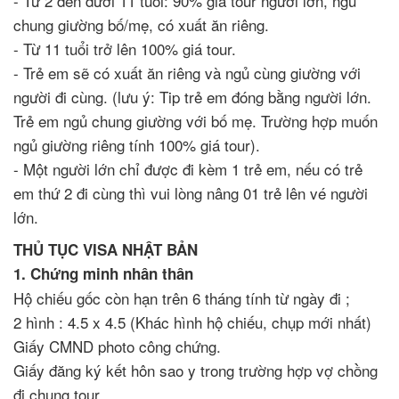
- Từ 2 đến dưới 11 tuổi: 90% giá tour người lớn, ngủ
chung giường bố/mẹ, có xuất ăn riêng.
- Từ 11 tuổi trở lên 100% giá tour.
- Trẻ em sẽ có xuất ăn riêng và ngủ cùng giường với
người đi cùng. (lưu ý: Tip trẻ em đóng bằng người lớn.
Trẻ em ngủ chung giường với bố mẹ. Trường hợp muốn
ngủ giường riêng tính 100% giá tour).
- Một người lớn chỉ được đi kèm 1 trẻ em, nếu có trẻ
em thứ 2 đi cùng thì vui lòng nâng 01 trẻ lên vé người
lớn.
THỦ TỤC VISA NHẬT BẢN
1. Chứng minh nhân thân
Hộ chiếu gốc còn hạn trên 6 tháng tính từ ngày đi ;
2 hình : 4.5 x 4.5 (Khác hình hộ chiếu, chụp mới nhất)
Giấy CMND photo công chứng.
Giấy đăng ký kết hôn sao y trong trường hợp vợ chồng
đi chung tour.