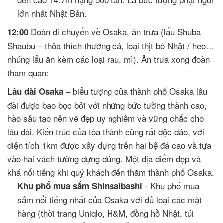
lớn nhất Nhật Bản.
Đoàn di chuyển về Osaka, ăn trưa (lẩu Shuba
12:00
Shaubu – thỏa thích thưởng cá, loại thịt bò Nhật / heo…
nhúng lẩu ăn kèm các loại rau, mì). Ăn trưa xong đoàn
tham quan:
– biểu tượng của thành phố Osaka lâu
Lâu đài Osaka
đài được bao bọc bởi với những bức tường thành cao,
hào sâu tạo nên vẽ đẹp uy nghiêm và vững chắc cho
lâu đài. Kiến trúc của tòa thành cũng rất độc đáo, với
diện tích 1km được xây dựng trên hai bệ đá cao và tựa
vào hai vách tường dựng đứng. Một địa điểm đẹp và
khá nổi tiếng khi quý khách đến thăm thành phố Osaka.
- Khu phố mua
Khu phố mua sắm Shinsaibashi
sắm nổi tiếng nhất của Osaka với đủ loại các mặt
hàng (thời trang Uniqlo, H&M, đồng hồ Nhật, túi