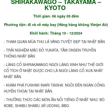
SHIRAKAWAGO – TAKAYAMA –
KYOTO
Thời gian: 06 ngày 05 đêm
Phương tiện: đi và về máy bay (Hãng hàng không Vietjet Air)
Khởi hành: Tháng 10 - 12/2024
- THAM QUAN MÙA THU LÁ VÀNG TUYỆT ĐẸP TẠI NHẬT BẢN
- TRẢI NGHIỆM MẶC ĐỒ YUKATA, TẮM ONSEN TRUYỀN
THỐNG NHẬT BẢN.
- LÀNG CỔ SHIRAKAWAGO NGÔI LÀNG XINH NHƯ THẾ GIỚI
CỔ TÍCH Ở NHẬT ĐƯỢC CHO LÀ NGÔI LÀNG CỔ XƯA NHẤT
NHẬT BẢN.
- KHÁM PHÁ FUSHIMI INARI TAISHA NGỒI ĐỀN NGÀN CỔNG
HUYỀN THOẠI TẠI NHẬT BẢN.
- THƯỞNG THỨC CÁC MÓN ĂN NỔI TIẾNG Ở NHẬT NHƯ: BÒ
KOBE, SHABU SHABU, MÌ UDONG, BBQ