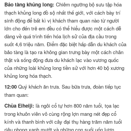
Chiêm ngưỡng bộ sưu tập hóa
Bảo tàng khủng long:
thạch khủng long đồ sộ nhất thế giới, với cách bày trí
sinh động để bất kì vị khách tham quan nào từ người
lớn cho đến trẻ em đều có thể hiểu được một cách dễ
dàng về quá trình tiến hóa lịch sử của địa cầu trong
suốt 4,6 triệu năm. Điểm đặc biệt hấp dẫn du khách của
bảo tàng là tạo ra không gian trưng bày một cách chân
thật và sống động đưa du khách lạc vào vương quốc
của những loài khủng long tiền sử với hơn 40 bộ xương
khủng long hóa thạch.
Quý khách ăn trưa. Sau bữa trưa, đoàn tiếp tục
12:00
tham quan:
là ngôi cổ tự hơn 800 năm tuổi, tọa lạc
Chùa Eiheiji:
trong khuôn viên vô cùng rộng lợn mang nét đẹp cổ
kính và thanh bình với cây đại thụ hàng trăm năm tuổi
riêu phong xanh mướt và những con suối uốn lượn