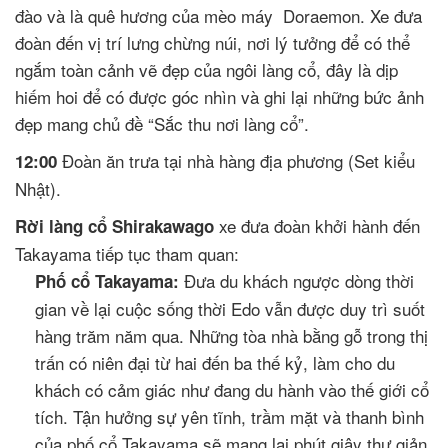
đào và là quê hương của mèo máy Doraemon. Xe đưa
đoàn đến vị trí lưng chừng núi, nơi lý tưởng để có thể
ngắm toàn cảnh vẽ đẹp của ngôi làng cổ, đây là dịp
hiếm hoi để có được góc nhìn và ghi lại những bức ảnh
đẹp mang chủ đề “Sắc thu nơi làng cổ”.
Đoàn ăn trưa tại nhà hàng địa phương (Set kiểu
12:00
Nhật).
xe đưa đoàn khởi hành đến
Rời làng cổ Shirakawago
Takayama tiếp tục tham quan:
Đưa du khách ngược dòng thời
Phố cổ Takayama:
gian về lại cuộc sống thời Edo vẫn được duy trì suốt
hàng trăm năm qua. Những tòa nhà bằng gỗ trong thị
trấn có niên đại từ hai đến ba thế kỷ, làm cho du
khách có cảm giác như đang du hành vào thế giới cổ
tích. Tận hưởng sự yên tĩnh, trầm mặt và thanh bình
của phố cổ Takayama sẽ mang lại phút giây thư giản