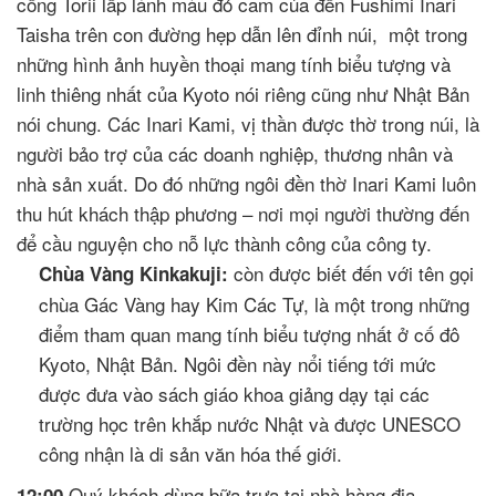
cổng Torii lấp lánh màu đỏ cam của đền Fushimi Inari
Taisha trên con đường hẹp dẫn lên đỉnh núi, một trong
những hình ảnh huyền thoại mang tính biểu tượng và
linh thiêng nhất của Kyoto nói riêng cũng như Nhật Bản
nói chung. Các Inari Kami, vị thần được thờ trong núi, là
người bảo trợ của các doanh nghiệp, thương nhân và
nhà sản xuất. Do đó những ngôi đền thờ Inari Kami luôn
thu hút khách thập phương – nơi mọi người thường đến
để cầu nguyện cho nỗ lực thành công của công ty.
còn được biết đến với tên gọi
Chùa Vàng Kinkakuji:
chùa Gác Vàng hay Kim Các Tự, là một trong những
điểm tham quan mang tính biểu tượng nhất ở cố đô
Kyoto, Nhật Bản. Ngôi đền này nổi tiếng tới mức
được đưa vào sách giáo khoa giảng dạy tại các
trường học trên khắp nước Nhật và được UNESCO
công nhận là di sản văn hóa thế giới.
Quý khách dùng bữa trưa tại nhà hàng địa
12:00