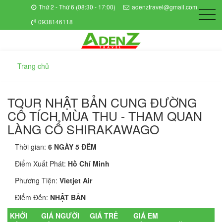
Thứ 2 - Thứ 6 (08:30 - 17:00)
adenztravel@gmail.com
0938146118
Trang chủ
TOUR NHẬT BẢN CUNG ĐƯỜNG
CỔ TÍCH MÙA THU - THAM QUAN
LÀNG CỔ SHIRAKAWAGO
Thời gian:
6 NGÀY 5 ĐÊM
Điểm Xuất Phát:
Hồ Chí Minh
Phương Tiện:
Vietjet Air
Điểm Đến:
NHẬT BẢN
KHỞI
GIÁ NGƯỜI
GIÁ TRẺ
GIÁ EM