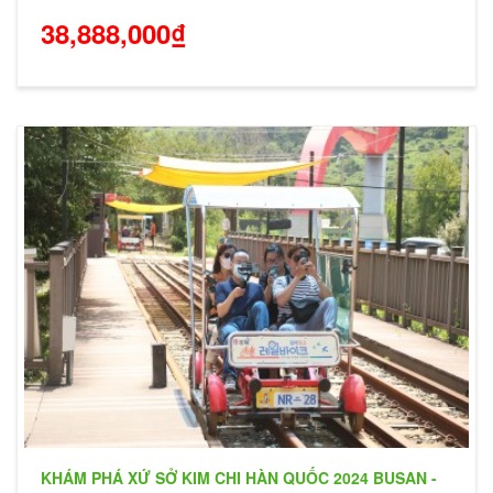
38,888,000₫
KHÁM PHÁ XỨ SỞ KIM CHI HÀN QUỐC 2024 BUSAN -