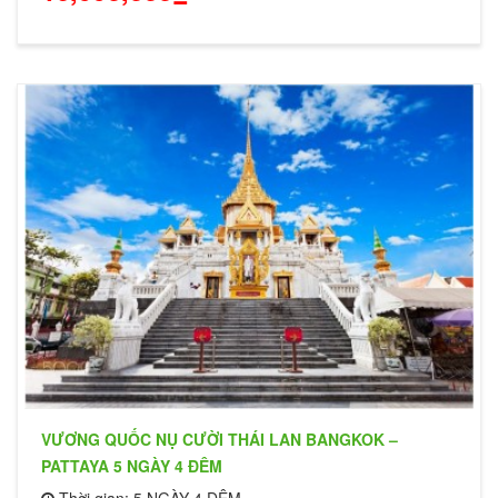
VƯƠNG QUỐC NỤ CƯỜI THÁI LAN BANGKOK –
PATTAYA 5 NGÀY 4 ĐÊM
Thời gian: 5 NGÀY 4 ĐÊM