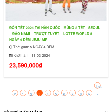
ĐÓN TẾT 2024 TẠI HÀN QUỐC - MÙNG 2 TẾT - SEOUL
– ĐẢO NAMI – TRƯỢT TUYẾT – LOTTE WORLD 5
NGÀY 4 ĐÊM JEJU AIR
Thời gian: 5 NGÀY 4 ĐÊM
Khởi hành: 11-02-2024
23,590,000₫
Last
1
2
3
4
5
6
7
8
›