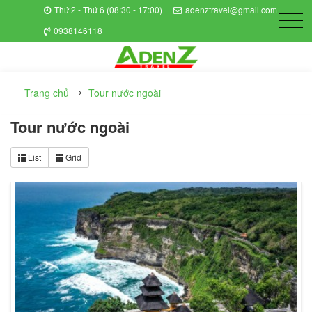
Thứ 2 - Thứ 6 (08:30 - 17:00)
adenztravel@gmail.com
0938146118
Trang chủ
Tour nước ngoài
Tour nước ngoài
List
Grid