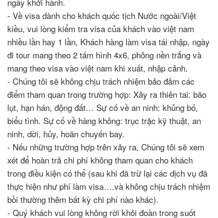
ngày khởi hành.
- Về visa dành cho khách quốc tịch Nước ngoài/Việt
kiều, vui lòng kiểm tra visa của khách vào việt nam
nhiều lần hay 1 lần, Khách hàng làm visa tái nhập, ngày
đi tour mang theo 2 tấm hình 4x6, phông nền trắng và
mang theo visa vào việt nam khi xuất, nhập cảnh.
- Chúng tôi sẽ không chịu trách nhiệm bảo đảm các
điểm tham quan trong trường hợp: Xảy ra thiên tai: bão
lụt, hạn hán, động đất… Sự cố về an ninh: khủng bố,
biểu tình. Sự cố về hàng không: trục trặc kỹ thuật, an
ninh, dời, hủy, hoãn chuyến bay.
- Nếu những trường hợp trên xảy ra, Chúng tôi sẽ xem
xét để hoàn trả chi phí không tham quan cho khách
trong điều kiện có thể (sau khi đã trừ lại các dịch vụ đã
thực hiện như phí làm visa….và không chịu trách nhiệm
bồi thường thêm bất kỳ chi phí nào khác).
- Quý khách vui lòng không rời khỏi đoàn trong suốt