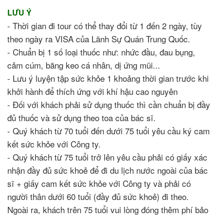
LƯU Ý
- Thời gian đi tour có thể thay đổi từ 1 đến 2 ngày, tùy
theo ngày ra VISA của Lãnh Sự Quán Trung Quốc.
- Chuẩn bị 1 số loại thuốc như: nhức đầu, đau bụng,
cảm cúm, băng keo cá nhân, dị ứng mũi...
- Lưu ý luyện tập sức khỏe 1 khoảng thời gian trước khi
khởi hành để thích ứng với khí hậu cao nguyên
- Đối với khách phải sử dụng thuốc thì cần chuẩn bị đầy
đủ thuốc và sử dụng theo toa của bác sĩ.
- Quý khách từ 70 tuổi đến dưới 75 tuổi yêu cầu ký cam
kết sức khỏe với Công ty.
- Quý khách từ 75 tuổi trở lên yêu cầu phải có giấy xác
nhận đầy đủ sức khoẻ để đi du lịch nước ngoài của bác
sĩ + giấy cam kết sức khỏe với Công ty và phải có
người thân dưới 60 tuổi (đầy đủ sức khoẻ) đi theo.
Ngoài ra, khách trên 75 tuổi vui lòng đóng thêm phí bảo