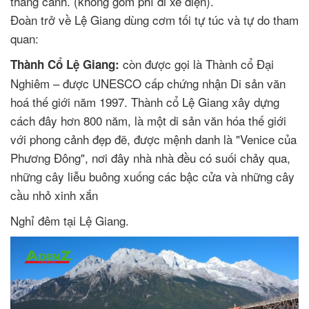
thắng cảnh. (không gồm phí đi xe điện).
Đoàn trở về Lệ Giang dùng cơm tối tự túc và tự do tham
quan:
còn được gọi là Thành cổ Đại
Thành Cổ Lệ Giang:
Nghiêm – được UNESCO cấp chứng nhận Di sản văn
hoá thế giới năm 1997. Thành cổ Lệ Giang xây dựng
cách đây hơn 800 năm, là một di sản văn hóa thế giới
với phong cảnh đẹp đẽ, được mệnh danh là "Venice của
Phương Đông", nơi đây nhà nhà đều có suối chảy qua,
những cây liễu buông xuống các bậc cửa và những cây
cầu nhỏ xinh xắn
Nghỉ đêm tại Lệ Giang.