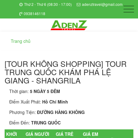
Thứ 2 - Thứ 6 (08:30 - 17:00)
adenztravel@gmail.com
0938146118
Trang chủ
[TOUR KHÔNG SHOPPING] TOUR
TRUNG QUỐC KHÁM PHÁ LỆ
GIANG - SHANGRILA
Thời gian:
5 NGÀY 5 ĐÊM
Điểm Xuất Phát:
Hồ Chí Minh
Phương Tiện:
ĐƯỜNG HÀNG KHÔNG
Điểm Đến:
TRUNG QUỐC
KHỞI
GIÁ NGƯỜI
GIÁ TRẺ
GIÁ EM