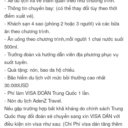
- Xe du lịch và vé tham quan theo như chương trình.
- Thông tin chuyến bay: (có thể thay đổi tùy theo thời
điểm xuất vé).
- Khách sạn 4 sao (phòng 2 hoặc 3 người) và các bữa
ăn theo chương trình.
- Ăn uống theo chương trình,mỗi người 1 chai nước suối
500ml.
- Trưởng đoàn và hướng dẫn viên địa phương phục vụ
suốt tuyến.
- Quà tặng: nón, bao da hộ chiếu.
- Bảo hiểm du lịch với mức bồi thưởng cao nhất
30.000USD
- Phí làm VISA ĐOÀN Trung Quốc 1 lần.
- Nón du lịch AdenZ Travel.
Nếu gặp trường hợp bất khả kháng do chính sách Trung
Quốc thay đổi đoàn sẽ chuyển sang xin VISA DÁN với
điều kiện xin visa như sau: (Chi Phí visa dán tăng thêm