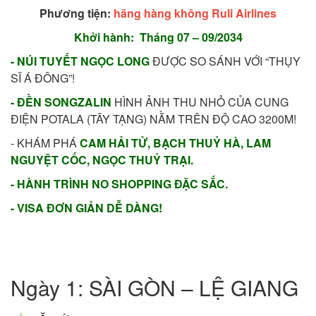
Phương tiện:
hãng hàng không Ruli Airlines
Khởi hành:
Tháng 07 – 09/2034
- NÚI TUYẾT NGỌC LONG
ĐƯỢC SO SÁNH VỚI “THỤY
SĨ Á ĐÔNG”!
- ĐỀN SONGZALIN
HÌNH ẢNH THU NHỎ CỦA CUNG
ĐIỆN POTALA (TÂY TẠNG) NẰM TRÊN ĐỘ CAO 3200M!
- KHÁM PHÁ
CAM HẢI TỬ, BẠCH THUỶ HÀ, LAM
NGUYỆT CỐC, NGỌC THUỶ TRẠI.
- HÀNH TRÌNH NO SHOPPING ĐẶC SẮC.
- VISA ĐƠN GIẢN DỄ DÀNG!
Ngày 1: SÀI GÒN – LỆ GIANG