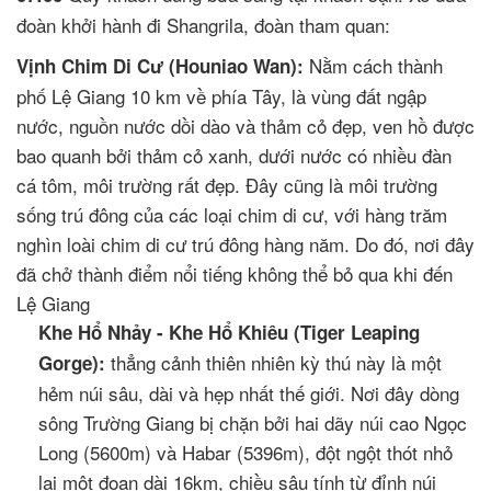
đoàn khởi hành đi Shangrila, đoàn tham quan:
Nằm cách thành
Vịnh Chim Di Cư (Houniao Wan):
phố Lệ Giang 10 km về phía Tây, là vùng đất ngập
nước, nguồn nước dồi dào và thảm cỏ đẹp, ven hồ được
bao quanh bởi thảm cỏ xanh, dưới nước có nhiều đàn
cá tôm, môi trường rất đẹp. Đây cũng là môi trường
sống trú đông của các loại chim di cư, với hàng trăm
nghìn loài chim di cư trú đông hàng năm. Do đó, nơi đây
đã chở thành điểm nổi tiếng không thể bỏ qua khi đến
Lệ Giang
Khe Hổ Nhảy - Khe Hổ Khiêu (Tiger Leaping
thẳng cảnh thiên nhiên kỳ thú này là một
Gorge):
hẻm núi sâu, dài và hẹp nhất thế giới. Nơi đây dòng
sông Trường Giang bị chặn bởi hai dãy núi cao Ngọc
Long (5600m) và Habar (5396m), đột ngột thót nhỏ
lại một đoạn dài 16km, chiều sâu tính từ đỉnh núi