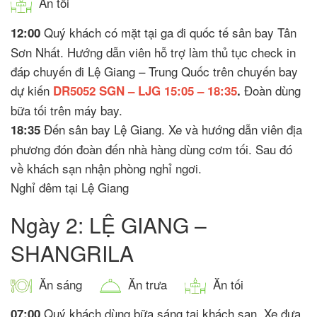
Ăn tối
Quý khách có mặt tại ga đi quốc tế sân bay Tân
12:00
Sơn Nhất. Hướng dẫn viên hỗ trợ làm thủ tục check in
đáp chuyến đi Lệ Giang – Trung Quốc trên chuyến bay
dự kiến
Đoàn dùng
DR5052 SGN – LJG 15:05 – 18:35
.
bữa tối trên máy bay.
Đến sân bay Lệ Giang. Xe và hướng dẫn viên địa
18:35
phương đón đoàn đến nhà hàng dùng cơm tối. Sau đó
về khách sạn nhận phòng nghỉ ngơi.
Nghỉ đêm tại Lệ Giang
Ngày 2: LỆ GIANG –
SHANGRILA
Ăn sáng
Ăn trưa
Ăn tối
Quý khách dùng bữa sáng tại khách sạn. Xe đưa
07:00