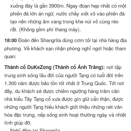
xuống đáy là gần 3900m. Ngay đoạn hẹp nhất có một
phiến đá lớn án ngữ, nước chảy xiết xô vào phiến đá
tạo nên những âm vang trong khe núi vô cùng réo
rắt. (Không gồm phí thang máy).
Đoàn đến Shangrila dùng cơm tối tại nhà hàng địa
18:00
phương. Về khách sạn nhận phòng nghỉ ngơi hoặc tham
quan:
nơi tập
Thành cổ DuKeZong (Thành cổ Ánh Trăng):
trung sinh sống lâu đời của người Tạng có tuổi đời trên
1.300 năm được bảo tồn tốt nhất ở Trung Quốc. Tới nơi
đây, du khách sẽ được chiêm ngưỡng hàng trăm căn
nhà kiểu Tây Tạng cổ xưa được gìn giữ cẩn thận, được
những người Tạng hiếu khách giới thiệu những nét văn
hóa đặc trưng, nếp sống sinh hoạt thường ngày và nhiệt
tình giúp đỡ.
Nghỉ đêm tại Shangrila.