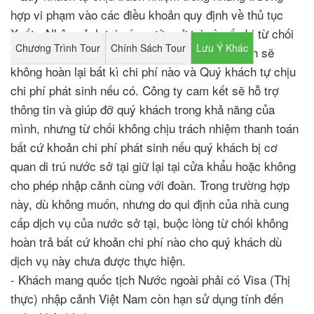
hợp vi phạm vào các điều khoản quy định về thủ tục
Xuất - Nhập cảnh tại các nước sở tại và nếu bị từ chối
Chương Trình Tour
Chính Sách Tour
Lưu Ý Khác
nhập cảnh trong trường hợp này công ty du lịch sẽ
không hoàn lại bất kì chi phí nào và Quý khách tự chịu
chi phí phát sinh nếu có. Công ty cam kết sẽ hỗ trợ
thông tin và giúp đỡ quý khách trong khả năng của
mình, nhưng từ chối không chịu trách nhiệm thanh toán
bất cứ khoản chi phí phát sinh nếu quý khách bị cơ
quan di trú nước sở tại giữ lại tại cửa khẩu hoặc không
cho phép nhập cảnh cùng với đoàn. Trong trường hợp
này, dù không muốn, nhưng do qui định của nhà cung
cấp dịch vụ của nước sở tại, buộc lòng từ chối không
hoàn trả bất cứ khoản chi phí nào cho quý khách dù
dịch vụ này chưa được thực hiện.
- Khách mang quốc tịch Nước ngoài phải có Visa (Thị
thực) nhập cảnh Việt Nam còn hạn sử dụng tính đến