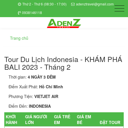
Thứ 2 - Thứ 6 (08:30 - 17:00)
adenztravel@gmail.com
0938146118
Trang chủ
Tour Du Lịch Indonesia - KHÁM PHÁ
BALI 2023 - Tháng 2
Thời gian:
4 NGÀY 3 ĐÊM
Điểm Xuất Phát:
Hồ Chí Minh
Phương Tiện:
VIETJET AIR
Điểm Đến:
INDONESIA
KHỞI
GIÁ NGƯỜI
GIÁ TRẺ
GIÁ EM
HÀNH
LỚN
EM
BÉ
ĐẶT TOUR