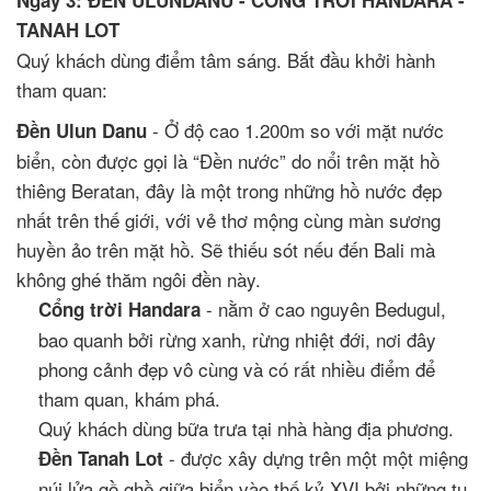
Ngày 3: ĐỀN ULUNDANU - CỔNG TRỜI HANDARA -
TANAH LOT
Quý khách dùng điểm tâm sáng. Bắt đầu khởi hành
tham quan:
- Ở độ cao 1.200m so với mặt nước
Đền Ulun Danu
biển, còn được gọi là “Đền nước” do nổi trên mặt hồ
thiêng Beratan, đây là một trong những hồ nước đẹp
nhất trên thế giới, với vẻ thơ mộng cùng màn sương
huyền ảo trên mặt hồ. Sẽ thiếu sót nếu đến Bali mà
không ghé thăm ngôi đền này.
- nằm ở cao nguyên Bedugul,
Cổng trời Handara
bao quanh bởi rừng xanh, rừng nhiệt đới, nơi đây
phong cảnh đẹp vô cùng và có rất nhiều điểm để
tham quan, khám phá.
Quý khách dùng bữa trưa tại nhà hàng địa phương.
- được xây dựng trên một một miệng
Đền Tanah Lot
núi lửa gồ ghề giữa biển vào thế kỷ XVI bởi những tu