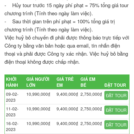
- Hủy tour trước 15 ngày phí phạt = 75% tổng giá tour
chương trình (Tính theo ngày làm việc).
- Sau thời gian trên phí phạt = 100% tổng giá trị
chương trình (Tính theo ngày làm việc).
Việc huỷ bỏ chuyến đi phải được thông báo trực tiếp với
Công ty bằng văn bản hoặc qua email, tin nhắn điện
thoại và phải được Công ty xác nhận. Việc huỷ bỏ bằng
điện thoại không được chấp nhận.
KHỞI
GIÁ NGƯỜI
GIÁ TRẺ
GIÁ EM
HÀNH
LỚN
EM
BÉ
ĐẶT TOUR
09-02-
10,990,000₫
9,400,000₫
2,750,000₫
ĐẶT TOUR
2023
11-02-
10,990,000₫
9,400,000₫
2,750,000₫
ĐẶT TOUR
2023
16-02-
10,990,000₫
9,400,000₫
2,750,000₫
ĐẶT TOUR
2023