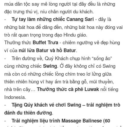
múa dân tộc say mê lòng người tại đây đều là những
đặc trưng thú vị, níu chân người du khách.
-
- đây là
Tự tay làm những chiếc Canang Sari
những bát hoa để dâng đền, những bát hoa này đóng vai
trò rất quan trọng trong đạo Hindu giáo.
Thưởng thức
- chiêm ngưỡng vẻ đẹp hùng
Buffet Trưa
vĩ của
.
núi lửa Batur và hồ Batur
- Trên đường về, Quý Khách chụp hình “sống ảo”
cùng những chiếc
. Ở đây không chỉ có Swing
Swing
mà còn có những chiếc lồng chim treo lơ lửng giữa
thiên nhiên hùng vĩ hay ấm trà bằng gỗ, mũi thuyền,
nhà trên cây…
nổi tiếng
Thưởng thức cà phê Luwak
Indonesia.
-
Tặng Qúy khách vé chơi Swing – trải nghiệm trò
.
đánh đu thiên đường
-
Trải nghiệm liệu trình Massage Balinese (60