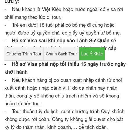
:
Lưu ý
- Nếu khách là Việt Kiều hoặc nước ngoài có visa rời
phải mang theo lúc đi tour.
- Trẻ em dưới 18 tuổi phải có bố mẹ đi cùng hoặc
người được uỷ quyền phải có giấy uỷ quyền từ bố mẹ.
-
Hồ sơ Visa sau khi nộp vào Lãnh Sự Quán sẽ
không được hoàn trả lại trong thời gian chờ cấp
Chương Trình Tour
Chính Sách Tour
Lưu Ý Khác
Visa.
- Hồ sơ Visa phải nộp tối thiểu 15 ngày trước ngày
khởi hành
- Nếu khách hàng bị cơ quan xuất nhập cảnh từ chối
xuất cảnh hoặc nhập cảnh vì lí do cá nhân hay nhân
thân, công ty sẽ không chịu trách nhiệm và sẽ không
hoàn trả tiền tour.
- Tour thuần túy du lịch, suốt chương trình Quý khách
không được rời đoàn. Công ty không giải quyết cho bất
kỳ lý do thăm thân, kinh doanh,… để tách đoàn.