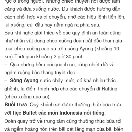
rực ở trong người. Những chiếc thuyền hơi được làm
căng và đưa xuống nước. Du khách được hướng dẫn
cách phối hợp và di chuyển, nhớ các hiệu lệnh tiến lên,
lùi xuống, cúi đầu hay nằm ngả ra phía sau.
Sau khi nghe giới thiệu về các quy định an toàn cũng
như nhận vật dụng chèo xuồng đoàn bắt đầu tham gia
tour chèo xuồng cao su trên sông Ayung (khoảng 10
km) Thời gian khoảng 2 giờ 30 phút.
– Qua những hẻm núi quanh co, rừng nhiệt đới và
ngắm ruộng bậc thang tuyệt đẹp
–
nước chảy siết, có khá nhiều thác
Sông Ayung
ghềnh, là điểm thích hợp cho các chuyến đi Rafting
(chèo xuồng cao su).
: Quý khách sẽ được thưởng thức bữa trưa
Buổi trưa
với
.
tiệc Buffet các món Indonesia nổi tiếng
Đoàn quay trở về trung tâm cũng thưởng thức bữa tối
và ngắm hoàng hôn trên bãi cát lãng mạn của bãi biển