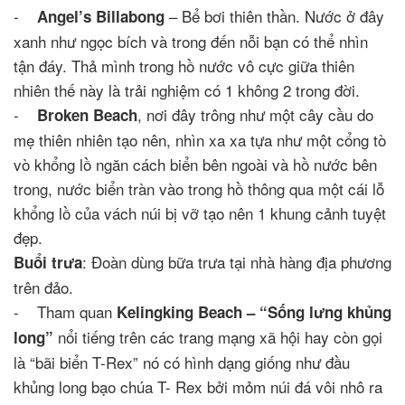
-
– Bể bơi thiên thần. Nước ở đây
Angel’s Billabong
xanh như ngọc bích và trong đến nỗi bạn có thể nhìn
tận đáy. Thả mình trong hồ nước vô cực giữa thiên
nhiên thế này là trải nghiệm có 1 không 2 trong đời.
-
, nơi đây trông như một cây cầu do
Broken Beach
mẹ thiên nhiên tạo nên, nhìn xa xa tựa như một cổng tò
vò khổng lồ ngăn cách biển bên ngoài và hồ nước bên
trong, nước biển tràn vào trong hồ thông qua một cái lỗ
khổng lồ của vách núi bị vỡ tạo nên 1 khung cảnh tuyệt
đẹp.
: Đoàn dùng bữa trưa tại nhà hàng địa phương
Buổi trưa
trên đảo.
- Tham quan
Kelingking Beach – “Sống lưng khủng
nổi tiếng trên các trang mạng xã hội hay còn gọi
long”
là “bãi biển T-Rex” nó có hình dạng giống như đầu
khủng long bạo chúa T- Rex bởi mỏm núi đá vôi nhô ra