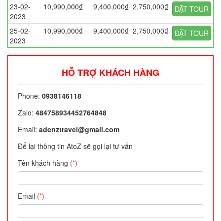
23-02-
10,990,000₫
9,400,000₫
2,750,000₫
ĐẶT TOUR
2023
25-02-
10,990,000₫
9,400,000₫
2,750,000₫
ĐẶT TOUR
2023
HỖ TRỢ KHÁCH HÀNG
Phone:
0938146118
Zalo:
484758934452764848
Email:
adenztravel@gmail.com
Để lại thông tin AtoZ sẽ gọi lại tư vấn
Tên khách hàng
(*)
Email
(*)