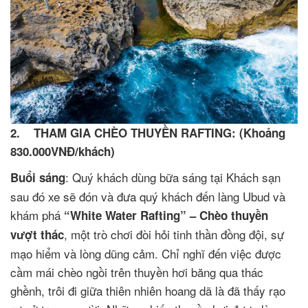
2. THAM GIA CHÈO THUYỀN RAFTING: (Khoảng
830.000VNĐ/khách)
: Quý khách dùng bữa sáng tại Khách sạn
Buổi sáng
sau đó xe sẽ đón và đưa quý khách đến làng Ubud và
khám phá
“White Water Rafting” – Chèo thuyền
, một trò chơi đòi hỏi tinh thần đồng đội, sự
vượt thác
mạo hiểm và lòng dũng cảm. Chỉ nghĩ đến việc được
cầm mái chèo ngồi trên thuyền hơi băng qua thác
ghềnh, trôi đi giữa thiên nhiên hoang dã là đã thấy rạo