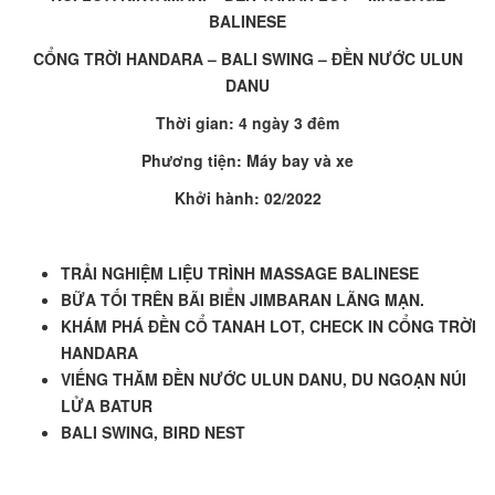
BALINESE
CỔNG TRỜI HANDARA – BALI SWING – ĐỀN NƯỚC ULUN
DANU
Thời gian:
4
ngày
3
đêm
Phương tiện: Máy bay và xe
Khởi hành:
02/2022
TRẢI NGHIỆM LIỆU TRÌNH MASSAGE BALINESE
BỮA TỐI TRÊN BÃI BIỂN JIMBARAN LÃNG MẠN.
KHÁM PHÁ ĐỀN CỔ TANAH LOT, CHECK IN CỔNG TRỜI
HANDARA
VIẾNG THĂM ĐỀN NƯỚC
ULUN DANU, DU NGOẠN
NÚI
LỬA BATUR
BALI SWING, BIRD NEST