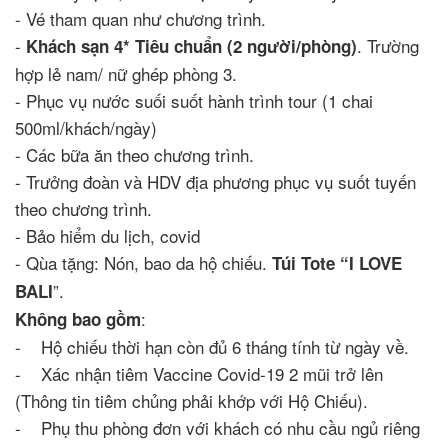
- Vé tham quan như chương trình.
-
. Trường
Khách sạn 4* Tiêu chuẩn (2 người/phòng)
hợp lẻ nam/ nữ ghép phòng 3.
- Phục vụ nước suối suốt hành trình tour (1 chai
500ml/khách/ngày)
- Các bữa ăn theo chương trình.
- Trưởng đoàn và HDV địa phương phục vụ suốt tuyến
theo chương trình.
- Bảo hiểm du lịch, covid
- Qùa tặng: Nón, bao da hộ chiếu.
Túi Tote “I LOVE
”.
BALI
:
Không bao gồm
- Hộ chiếu thời hạn còn đủ 6 tháng tính từ ngày về.
- Xác nhận tiêm Vaccine Covid-19 2 mũi trở lên
(Thông tin tiêm chủng phải khớp với Hộ Chiếu).
- Phụ thu phòng đơn với khách có nhu cầu ngủ riêng