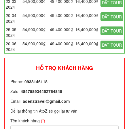
23-03-
54,900,000₫
49,400,000₫
16,400,000₫
ĐẶT TOUR
2024
20-04-
54,900,000₫
49,400,000₫
16,400,000₫
ĐẶT TOUR
2024
25-05-
54,900,000₫
49,400,000₫
16,400,000₫
ĐẶT TOUR
2024
20-06-
54,900,000₫
49,400,000₫
16,400,000₫
ĐẶT TOUR
2024
HỖ TRỢ KHÁCH HÀNG
Phone:
0938146118
Zalo:
484758934452764848
Email:
adenztravel@gmail.com
Để lại thông tin AtoZ sẽ gọi lại tư vấn
Tên khách hàng
(*)