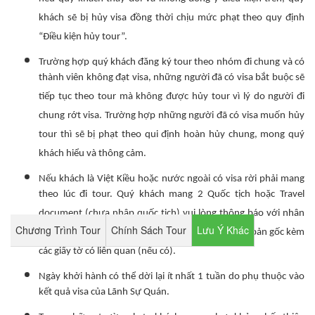
nếu quý khách thay đổi và không đồng ý điều kiện trên, quý
khách sẽ bị hủy visa đồng thời chịu mức phạt theo quy định
“Điều kiện hủy tour”.
Trường hợp quý khách đăng ký tour theo nhóm đi chung và có
thành viên không đạt visa, những người đã có visa bắt buộc sẽ
tiếp tục theo tour mà không được hủy tour vì lý do người đi
chung rớt visa. Trường hợp những người đã có visa muốn hủy
tour thì sẽ bị phạt theo qui định hoàn hủy chung, mong quý
khách hiểu và thông cảm.
Nếu khách là Việt Kiều hoặc nước ngoài có visa rời phải mang
theo lúc đi tour. Quý khách mang 2 Quốc tịch hoặc Travel
document (chưa nhập quốc tịch) vui lòng thông báo với nhân
Chương Trình Tour
Chính Sách Tour
Lưu Ý Khác
viên bán tour ngay thời điểm đăng ký tour và nộp bản gốc kèm
các giấy tờ có liên quan (nếu có).
Ngày khởi hành có thể dời lại ít nhất 1 tuần do phụ thuộc vào
kết quả visa của Lãnh Sự Quán.