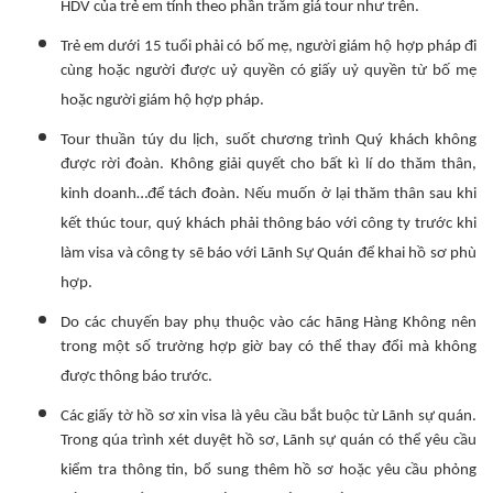
HDV của trẻ em tính theo phần trăm giá tour như trên.
Trẻ em dưới 15 tuổi phải có bố mẹ, người giám hộ hợp pháp đi
cùng hoặc người được uỷ quyền có giấy uỷ quyền từ bố mẹ
hoặc người giám hộ hợp pháp.
Tour thuần túy du lịch, suốt chương trình Quý khách không
được rời đoàn. Không giải quyết cho bất kì lí do thăm thân,
kinh doanh…để tách đoàn. Nếu muốn ở lại thăm thân sau khi
kết thúc tour, quý khách phải thông báo với công ty trước khi
làm visa và công ty sẽ báo với Lãnh Sự Quán để khai hồ sơ phù
hợp.
Do các chuyến bay phụ thuộc vào các hãng Hàng Không nên
trong một số trường hợp giờ bay có thể thay đổi mà không
được thông báo trước.
Các giấy tờ hồ sơ xin visa là yêu cầu bắt buộc từ Lãnh sự quán.
Trong qúa trình xét duyệt hồ sơ, Lãnh sự quán có thể yêu cầu
kiểm tra thông tin, bổ sung thêm hồ sơ hoặc yêu cầu phỏng