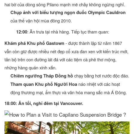
hai bờ của dòng sông Pilano mạnh mẽ chảy không ngừng nghỉ.
Chụp ảnh với biểu tượng ngọn đuốc Olympic Cauldron
của thế vận hội mùa đông 2010.
: Ăn trưa tại nhà hàng. Tiếp tục tham quan:
12:00
- được thành lập từ năm 1867
Khám phá Khu phố Gastown
vẫn còn giữ được nhiều nét đẹp cổ xưa đan xen với kiến trúc mới,
tản bộ trên con đường lát đá với các tiệm cà phê thơ mộng,
những hàng quán xinh xắn.
chạy bằng hơi nước độc đáo.
Chiêm ngưỡng Tháp Đồng hồ
náo nhiệt với các hoạt
Tham quan Khu phố Người Hoa
động thương mại, ẩm thực và văn hóa mang sắc mà Á Đông.
18:00: Ăn tối, nghỉ đêm tại Vancouver.