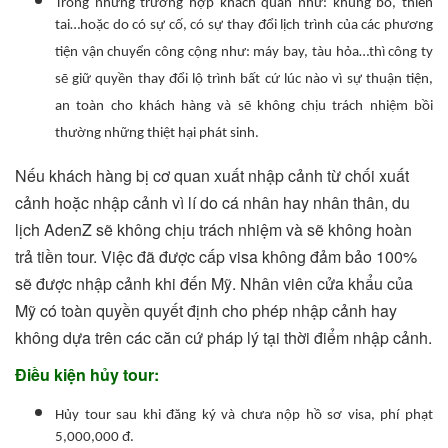
Trong những trường hợp khách quan như: khủng bố, thiên
tai…hoặc do có sự cố, có sự thay đổi lịch trình của các phương
tiện vận chuyển công cộng như: máy bay, tàu hỏa…thì công ty
sẽ giữ quyền thay đổi lộ trình bất cứ lúc nào vì sự thuận tiện,
an toàn cho khách hàng và sẽ không chịu trách nhiệm bồi
thường những thiệt hại phát sinh.
Nếu khách hàng bị cơ quan xuất nhập cảnh từ chối xuất
cảnh hoặc nhập cảnh vì lí do cá nhân hay nhân thân, du
lịch AdenZ sẽ không chịu trách nhiệm và sẽ không hoàn
trả tiền tour. Việc đã được cấp visa không đảm bảo 100%
sẽ được nhập cảnh khi đến Mỹ. Nhân viên cửa khẩu của
Mỹ có toàn quyền quyết định cho phép nhập cảnh hay
không dựa trên các căn cứ pháp lý tại thời điểm nhập cảnh.
Điều kiện hủy tour:
Hủy tour sau khi đăng ký và chưa nộp hồ sơ visa, phí phạt
5,000,000 đ.