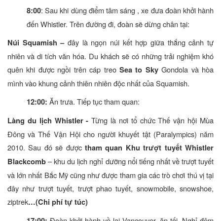
: Sau khi dùng điểm tâm sáng , xe đưa đoàn khởi hành
8:00
đến Whistler. Trên đường đi, đoàn sẽ dừng chân tại:
đây là ngọn núi kết hợp giữa thắng cảnh tự
Núi Squamish –
nhiên và di tích văn hóa. Du khách sẽ có những trải nghiệm khó
quên khi được ngồi trên cáp treo
Gondola và hòa
Sea to Sky
mình vào khung cảnh thiên nhiên độc nhất của Squamish.
Ăn trưa. Tiếp tục tham quan:
12:00:
Từng là nơi tổ chức Thế vận hội Mùa
Làng du lịch Whistler -
Đông và Thế Vận Hội cho người khuyết tật (Paralympics) năm
2010. Sau đó sẽ được
tham quan Khu trượt tuyết Whistler
– khu du lịch nghỉ dưỡng nổi tiếng nhất về trượt tuyết
Blackcomb
và lớn nhất Bắc Mỹ cũng như được tham gia các trò chơi thú vị tại
đây như trượt tuyết, trượt phao tuyết, snowmobile, snowshoe,
ziptrek
…(Chi phí tự túc)
Đoàn khởi hành về lại Vancouver, ăn tối. Nghỉ đêm
17:00: