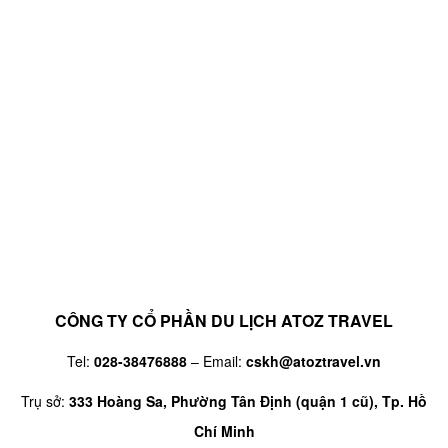
CÔNG TY CỔ PHẦN DU LỊCH ATOZ TRAVEL
Tel:
028-38476888
– Email:
cskh@atoztravel.vn
Trụ sở:
333 Hoàng Sa, Phường Tân Định (quận 1 cũ), Tp. Hồ
Chí Minh