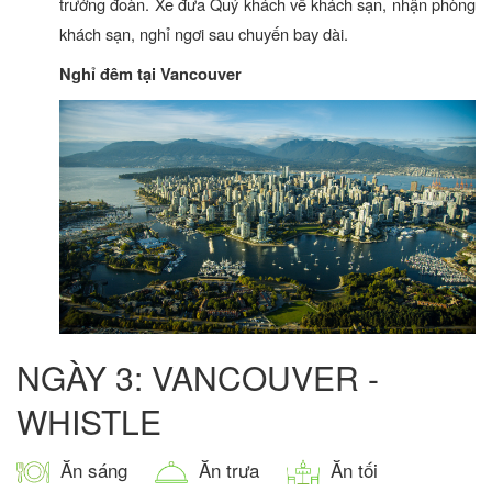
trưởng đoàn. Xe đưa Quý khách về khách sạn, nhận phòng
khách sạn, nghỉ
ngơi sau chuyến bay dài.
Nghỉ đêm tại Vancouver
NGÀY 3: VANCOUVER -
WHISTLE
Ăn sáng
Ăn trưa
Ăn tối