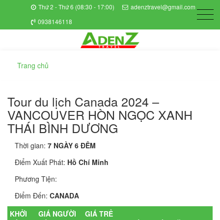
Thứ 2 - Thứ 6 (08:30 - 17:00)
adenztravel@gmail.com
0938146118
Trang chủ
Tour du lịch Canada 2024 –
VANCOUVER HÒN NGỌC XANH
THÁI BÌNH DƯƠNG
Thời gian:
7 NGÀY 6 ĐÊM
Điểm Xuất Phát:
Hồ Chí Minh
Phương Tiện:
Điểm Đến:
CANADA
KHỞI
GIÁ NGƯỜI
GIÁ TRẺ